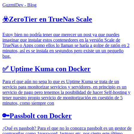
GuzmiDev - Blog
☣️ZeroTier en TrueNas Scale
Estoy bien no podría tener que merecer un post ya que puedes
imaginar que instalar estos contenedores en la versión Scale de
TrueNas o Apps como ellos lo llaman se haría a golpe de ratón en 2
minutos, así es se instala en segundos pero existe un un pequeño
bug.
✅ Uptime Kuma con Docker
Para el que aún no sepa lo que es Uptime Kuma se trata de un
servicio para monitorizar servicios y servidores, en principio es un
servicio de pago pero tenemos la posibilidad de hacer Self-hosting y
tener nuestro propio servicio de monitorización en cuestión de 5
minutos, como siempre con
🔑Passbolt con Docker
¿Qué es passbolt? Para el que no lo conozca passbolt es un gestor de
contraseñas como 1password, lastpass etc, por cierto este último