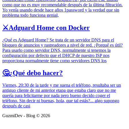
como que no es muy recomendable después de la última filtración.
Yo venía usando desde hace años 1password y la verdad que sin
problema todo funciona genial,
⚔️Adguard Home con Docker
¿Qué es Adguard Home? Se trata de un servidor DNS para el
bloqueo de anuncios y rastreadores a nivel de red. ¿Porqué es útil?
Para usarlo como servidor DNS, normalmente si tenemos la
configuración por defecto que el DHCP de nuestro ISP nos
proporciona normalmente tiene como servidores DNS los
🤔¿Qué debo hacer?
Viernes, 20:30 de la tarde y me suena el teléfono, resultaba ser un
antiguo cliente de mi anterior etapa que estaba claro que no me
quería para felicitarme por nada pero bueno decido coger el
teléfono. Sin decir ni buenas, hola, que tal estás?... algo supongo
después de casi
GuzmiDev - Blog © 2026